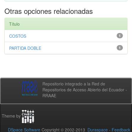
Otras opciones relacionadas
Título
COSTOS
1
PARTIDA DOBLE
1
Repositorio integrado a la Red de
Repositorios de Acceso Abierto del Ecuador -
RRAAE
Theme by
DSpace Software
Copyright © 2002-2013
Duraspace
-
Feedback