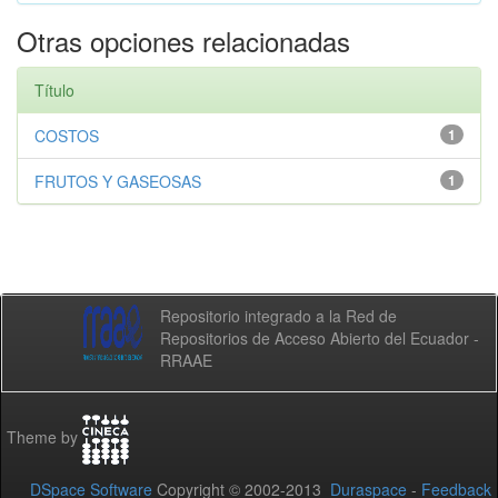
Otras opciones relacionadas
Título
COSTOS
1
FRUTOS Y GASEOSAS
1
Repositorio integrado a la Red de
Repositorios de Acceso Abierto del Ecuador -
RRAAE
Theme by
DSpace Software
Copyright © 2002-2013
Duraspace
-
Feedback