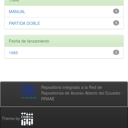
MANUAL
1
PARTIDA DOBLE
1
Fecha de lanzamiento
1985
1
Repositorio integrado a la Red de
Repositorios de Acceso Abierto del Ecuador -
RRAAE
Theme by