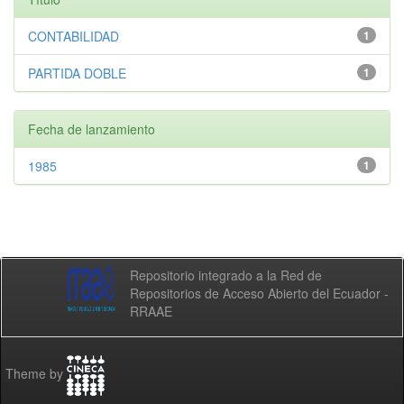
CONTABILIDAD
1
PARTIDA DOBLE
1
Fecha de lanzamiento
1985
1
Repositorio integrado a la Red de
Repositorios de Acceso Abierto del Ecuador -
RRAAE
Theme by