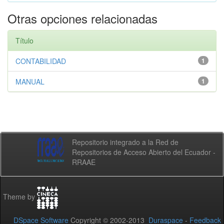
Otras opciones relacionadas
Título
CONTABILIDAD
1
MANUAL
1
Repositorio integrado a la Red de
Repositorios de Acceso Abierto del Ecuador -
RRAAE
Theme by
DSpace Software
Copyright © 2002-2013
Duraspace
-
Feedback