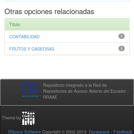
Otras opciones relacionadas
Título
CONTABILIDAD
1
FRUTOS Y GASEOSAS
1
Repositorio integrado a la Red de
Repositorios de Acceso Abierto del Ecuador -
RRAAE
Theme by
DSpace Software
Copyright © 2002-2013
Duraspace
-
Feedback