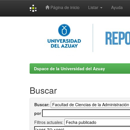
Página de inicio
Listar
Ayuda
Skip
navigation
Dspace de la Universidad del Azuay
Buscar
Buscar:
por
Filtros actuales: