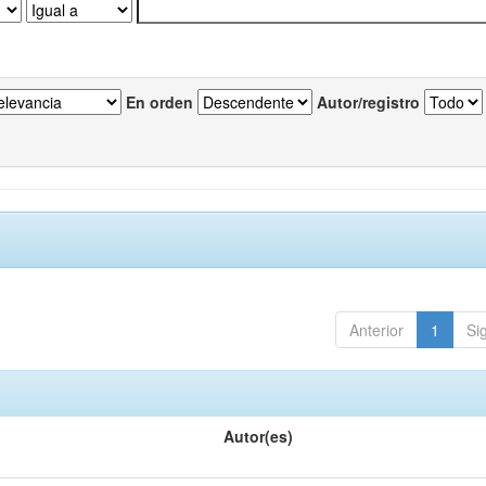
En orden
Autor/registro
Anterior
1
Si
Autor(es)