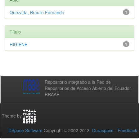
Quezada, Braulio Fernando
1
Título
HIGIENE
1
Repositorio integrado a la Red de
Repositorios de Acceso Abierto del Ecuador -
RRAAE
Theme by
DSpace Software
Copyright © 2002-2013
Duraspace
-
Feedback