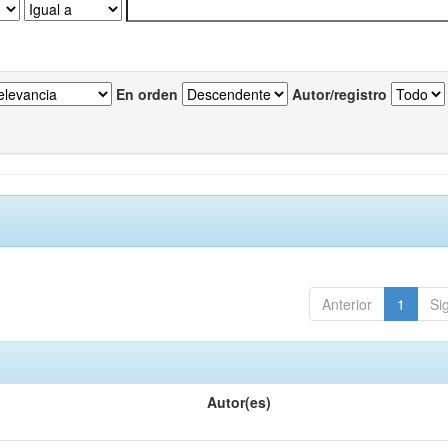
En orden
Autor/registro
Anterior
1
Si
Autor(es)