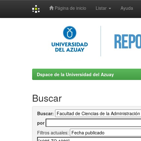
Página de inicio
Listar
Ayuda
Skip
navigation
Dspace de la Universidad del Azuay
Buscar
Buscar:
por
Filtros actuales: