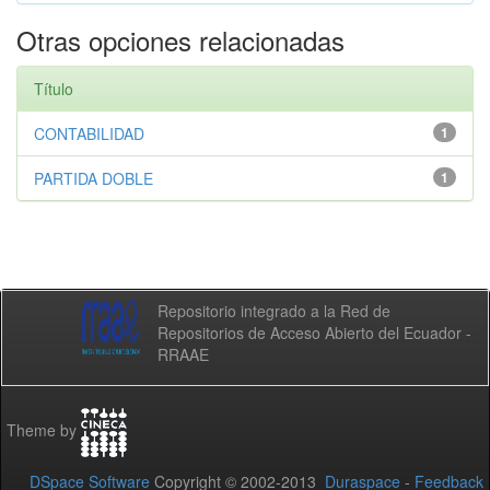
Otras opciones relacionadas
Título
CONTABILIDAD
1
PARTIDA DOBLE
1
Repositorio integrado a la Red de
Repositorios de Acceso Abierto del Ecuador -
RRAAE
Theme by
DSpace Software
Copyright © 2002-2013
Duraspace
-
Feedback