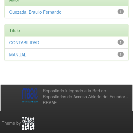
Quezada, Braulio Fernando
1
Título
CONTABILIDAD
1
MANUAL
1
Repositorio integrado a la Red de
Repositorios de Acceso Abierto del Ecuador -
RRAAE
Theme by