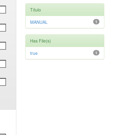
Título
MANUAL
1
Has File(s)
true
1