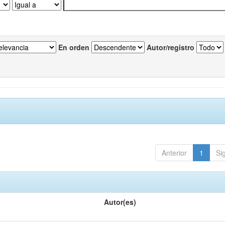
En orden
Autor/registro
Anterior
1
Si
Autor(es)