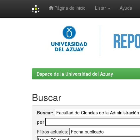
Página de inicio
Listar
Ayuda
Skip
navigation
Dspace de la Universidad del Azuay
Buscar
Buscar:
por
Filtros actuales: