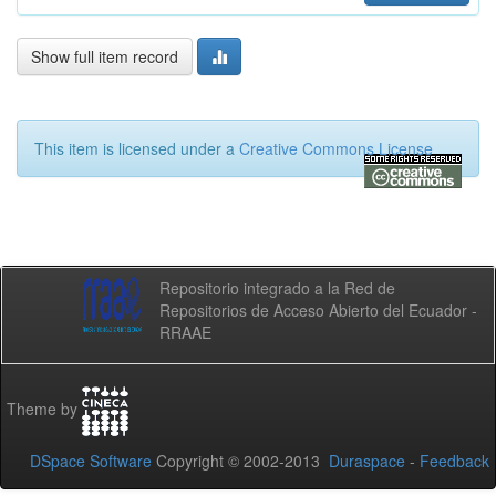
Show full item record
This item is licensed under a
Creative Commons License
Repositorio integrado a la Red de
Repositorios de Acceso Abierto del Ecuador -
RRAAE
Theme by
DSpace Software
Copyright © 2002-2013
Duraspace
-
Feedback