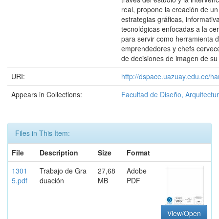
real, propone la creación de u
estrategias gráficas, informativ
tecnológicas enfocadas a la ce
para servir como herramienta d
emprendedores y chefs cervece
de decisiones de imagen de su
URI:
http://dspace.uazuay.edu.ec/ha
Appears in Collections:
Facultad de Diseño, Arquitectur
Files in This Item:
File
Description
Size
Format
1301
Trabajo de Gra
27,68
Adobe
5.pdf
duación
MB
PDF
View/Open