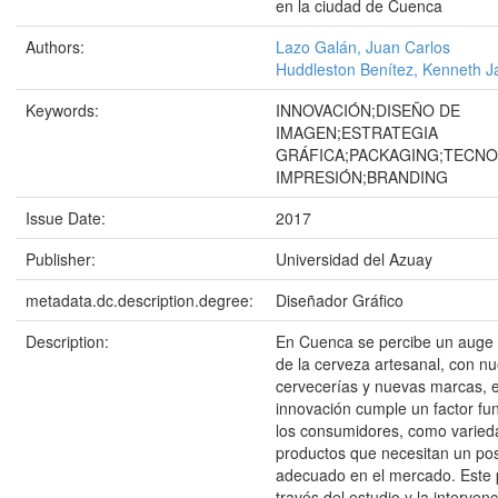
en la ciudad de Cuenca
Authors:
Lazo Galán, Juan Carlos
Huddleston Benítez, Kenneth 
Keywords:
INNOVACIÓN;DISEÑO DE
IMAGEN;ESTRATEGIA
GRÁFICA;PACKAGING;TECNO
IMPRESIÓN;BRANDING
Issue Date:
2017
Publisher:
Universidad del Azuay
metadata.dc.description.degree:
Diseñador Gráfico
Description:
En Cuenca se percibe un auge
de la cerveza artesanal, con n
cervecerías y nuevas marcas, 
innovación cumple un factor f
los consumidores, como varied
productos que necesitan un po
adecuado en el mercado. Este 
través del estudio y la interven