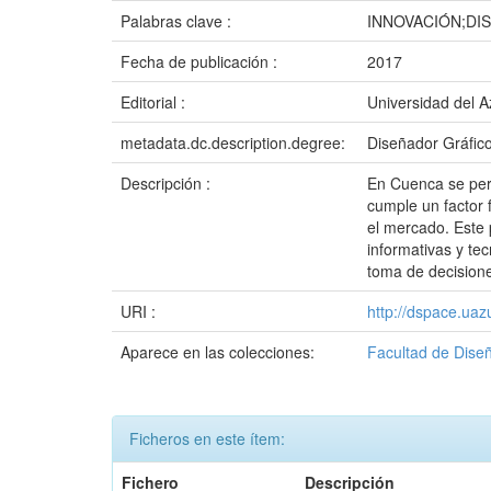
Palabras clave :
INNOVACIÓN;DI
Fecha de publicación :
2017
Editorial :
Universidad del 
metadata.dc.description.degree:
Diseñador Gráfic
Descripción :
En Cuenca se per
cumple un factor
el mercado. Este 
informativas y te
toma de decision
URI :
http://dspace.ua
Aparece en las colecciones:
Facultad de Diseñ
Ficheros en este ítem:
Fichero
Descripción