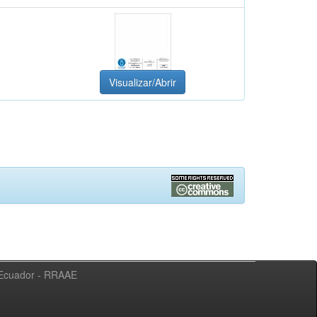
Visualizar/Abrir
l Ecuador - RRAAE