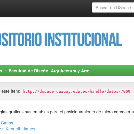
s
Facultad de Diseño, Arquitectura y Arte
r este ítem:
http://dspace.uazuay.edu.ec/handle/datos/7069
gias gráficas sustentables para el posicionamiento de micro cervecerí
 Carlos
ez, Kenneth James