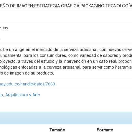
SEÑO DE IMAGEN;ESTRATEGIA GRÁFICA;PACKAGING;TECNOLOGÍA
Azuay
o
cibe un auge en el mercado de la cerveza artesanal, con nuevas cerv
 fundamental para los consumidores, como variedad de sabores y pro
proyecto, a través del estudio y la intervención en un caso real, propo
cnológicas enfocadas a la cerveza artesanal, para servir como herrami
es de imagen de su producto.
zuay.edu.ec/handle/datos/7069
o, Arquitectura y Arte
Tamaño
Formato