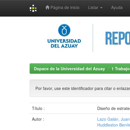
Página de inicio
Listar
Ayuda
Skip
navigation
Dspace de la Universidad del Azuay
1 Trabajo
Por favor, use este identificador para citar o enlaza
Título :
Diseño de estrate
Autor :
Lazo Galán, Juan
Huddleston Benít