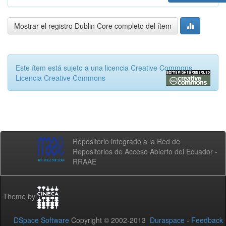
Mostrar el registro Dublin Core completo del ítem
Este ítem está sujeto a una licencia Creative Commons
Licencia Creative Commons
Repositorio integrado a la Red de
Repositorios de Acceso Abierto del Ecuador -
RRAAE
Theme by
DSpace Software
Copyright © 2002-2013
Duraspace
-
Feedback