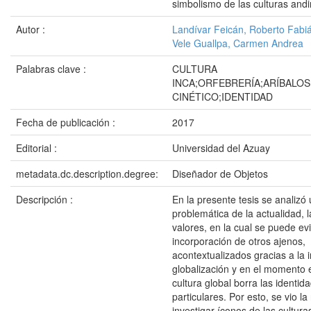
simbolismo de las culturas and
Autor :
Landívar Feicán, Roberto Fabi
Vele Guallpa, Carmen Andrea
Palabras clave :
CULTURA
INCA;ORFEBRERÍA;ARÍBALO
CINÉTICO;IDENTIDAD
Fecha de publicación :
2017
Editorial :
Universidad del Azuay
metadata.dc.description.degree:
Diseñador de Objetos
Descripción :
En la presente tesis se analizó
problemática de la actualidad, 
valores, en la cual se puede evi
incorporación de otros ajenos,
acontextualizados gracias a la i
globalización y en el momento e
cultura global borra las identid
particulares. Por esto, se vio l
investigar íconos de las cultura