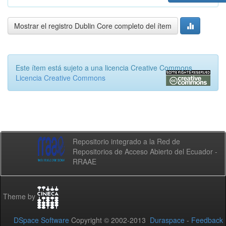
Mostrar el registro Dublin Core completo del ítem
Este ítem está sujeto a una licencia Creative Commons
Licencia Creative Commons
Repositorio integrado a la Red de
Repositorios de Acceso Abierto del Ecuador -
RRAAE
Theme by
DSpace Software
Copyright © 2002-2013
Duraspace
-
Feedback