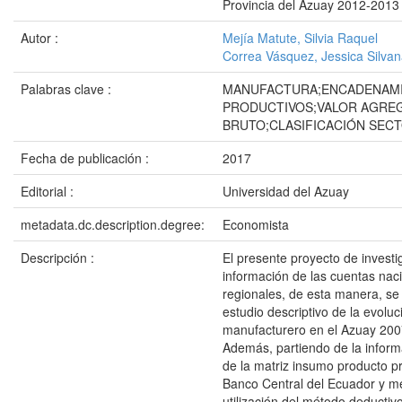
Provincia del Azuay 2012-2013
Autor :
Mejía Matute, Silvia Raquel
Correa Vásquez, Jessica Silva
Palabras clave :
MANUFACTURA;ENCADENAM
PRODUCTIVOS;VALOR AGRE
BRUTO;CLASIFICACIÓN SECT
Fecha de publicación :
2017
Editorial :
Universidad del Azuay
metadata.dc.description.degree:
Economista
Descripción :
El presente proyecto de invest
información de las cuentas nac
regionales, de esta manera, se
estudio descriptivo de la evoluc
manufacturero en el Azuay 200
Además, partiendo de la inform
de la matriz insumo producto p
Banco Central del Ecuador y me
utilización del método deductiv