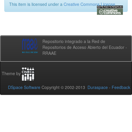
This item is licensed under a
Creative Commons License
Repositorio integrado a la Red de
Repositorios de Acceso Abierto del Ecuador -
RRAAE
Theme by
DSpace Software
Copyright © 2002-2013
Duraspace
-
Feedback