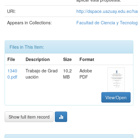
URI:
http://dspace.uazuay.edu.ec/ha
Appears in Collections:
Facultad de Ciencia y Tecnolog
Files in This Item:
File
Description
Size
Format
1340
Trabajo de Grad
10,2
Adobe
0.pdf
uación
MB
PDF
View/Open
Show full item record