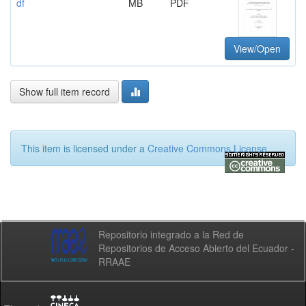
df
MB
PDF
View/Open
Show full item record
This item is licensed under a
Creative Commons License
Repositorio integrado a la Red de
Repositorios de Acceso Abierto del Ecuador -
RRAAE