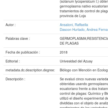
(solanum lycopersicum l.) obte
germoplasma nativo ecuatorian
tratamientos de control de plag
provincia de Loja
Autor :
Ansaloni, Raffaella
Dascon Hurtado, Andrea Fern
Palabras clave :
GERMOPLASMA;RESISTENCI
DE PLAGAS
Fecha de publicación :
2018
Editorial :
Univesidad del Azuay
metadata.dc.description.degree:
Biólogo con Mención en Ecolog
Descripción :
Se evaluó cinco nuevas varied
obtenidas usando germoplasma
ecuatoriano frente a dos tratam
control de plagas: Químico y Bi
utilizó el diseño experimental d
divididas con el objeto de analiz
rendimientos de las variedades 