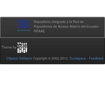
Repositorio integrado a la Red de
Repositorios de Acceso Abierto del Ecuador -
RRAAE
Theme by
DSpace Software
Copyright © 2002-2013
Duraspace
-
Feedback