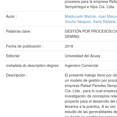
procesos para la empresa Rafa
Sempértegui e hijos Cía. Ltda.
Autor :
Maldonado Matute, Juan Manu
Vicuña Vásquez, Karla Rafaela
Palabras clave :
GESTIÓN POR PROCESOS;CI
DEMING
Fecha de publicación :
2018
Editorial :
Univesidad del Azuay
metadata.dc.description.degree:
Ingeniero Comercial
Descripción :
El presente trabajo tiene por o
un modelo de gestión por proce
empresa Rafael Paredes Sempér
Cía. Ltda., para lo cual empiez
investigación de conceptos rel
proyecto para el desarrollo del
llevarlos a la práctica. A su vez
estudio de las generalidades d
en donde se analiza los proceso