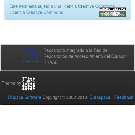
Este ítem está sujeto a una licencia Creative Commons
Licencia Creative Commons
Repositorio integrado a la Red de
Repositorios de Acceso Abierto del Ecuador -
RRAAE
Theme by
DSpace Software
Copyright © 2002-2013
Duraspace
-
Feedback