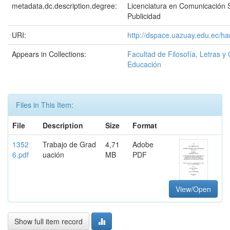
metadata.dc.description.degree:
Licenciatura en Comunicación S
Publicidad
URI:
http://dspace.uazuay.edu.ec/ha
Appears in Collections:
Facultad de Filosofía, Letras y 
Educación
Files in This Item:
File
Description
Size
Format
1352
Trabajo de Grad
4,71
Adobe
6.pdf
uación
MB
PDF
View/Open
Show full item record