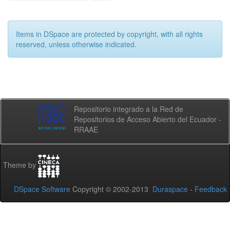
Items in DSpace are protected by copyright, with all rights
reserved, unless otherwise indicated.
Repositorio integrado a la Red de
Repositorios de Acceso Abierto del Ecuador -
RRAAE
Theme by
DSpace Software
Copyright © 2002-2013
Duraspace
-
Feedback