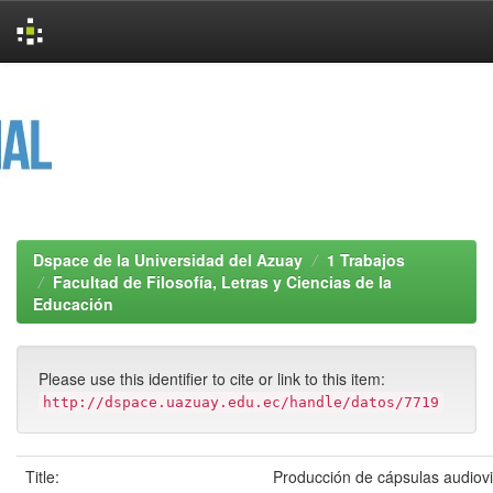
Skip
navigation
Dspace de la Universidad del Azuay
1 Trabajos
Facultad de Filosofía, Letras y Ciencias de la
Educación
Please use this identifier to cite or link to this item:
http://dspace.uazuay.edu.ec/handle/datos/7719
Title:
Producción de cápsulas audiov