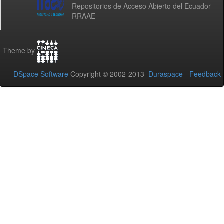
Repositorios de Acceso Abierto del Ecuador -
RRAAE
Theme by
DSpace Software
Copyright © 2002-2013
Duraspace
-
Feedback