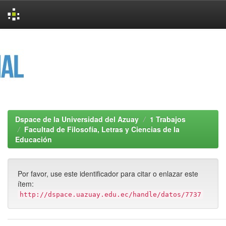
Skip
navigation
Dspace de la Universidad del Azuay
1 Trabajos
Facultad de Filosofía, Letras y Ciencias de la
Educación
Por favor, use este identificador para citar o enlazar este
ítem:
http://dspace.uazuay.edu.ec/handle/datos/7737