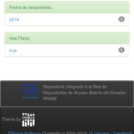
Fecha de lanzamiento
2018
1
Has File(s)
true
1
Repositorio integrado a la Red de
Repositorios de Acceso Abierto del Ecuador -
RRAAE
Theme by
DSpace Software
Copyright © 2002-2013
Duraspace
-
Feedback