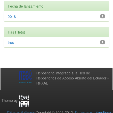
Fecha de lanzamiento
2018
1
Has File(s)
true
1
Repositorio integrado a la Red de
Repositorios de Acceso Abierto del Ecuador -
RRAAE
Theme by
DSpace Software
Copyright © 2002-2013
Duraspace
-
Feedback