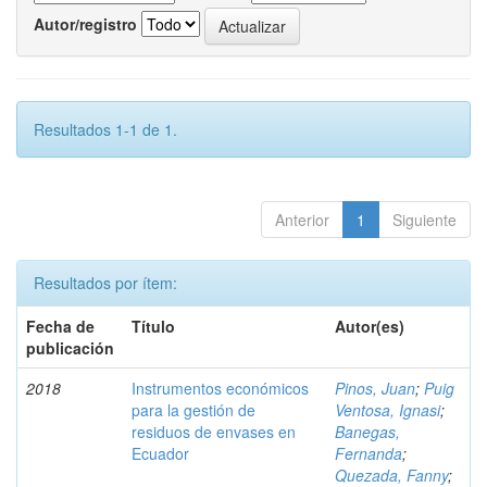
Autor/registro
Resultados 1-1 de 1.
Anterior
1
Siguiente
Resultados por ítem:
Fecha de
Título
Autor(es)
publicación
2018
Instrumentos económicos
Pinos, Juan
;
Puig
para la gestión de
Ventosa, Ignasi
;
residuos de envases en
Banegas,
Ecuador
Fernanda
;
Quezada, Fanny
;