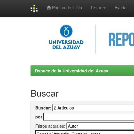
Página de inicio
Listar
Ayuda
Skip
navigation
Dspace de la Universidad del Azuay
Buscar
Buscar:
por
Filtros actuales: