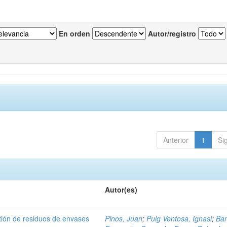
En orden
Autor/registro
Anterior
1
Si
Autor(es)
tión de residuos de envases
Pinos, Juan
;
Puig Ventosa, Ignasi
;
Ba