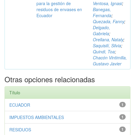
para la gestión de
Ventosa, Ignasi
;
residuos de envases en
Banegas,
Ecuador
Fernanda
;
Quezada, Fanny
;
Delgado,
Gabriela
;
Orellana, Nataly
;
Saquisilí, Silvia
;
Quindi, Toa
;
Chacón Vintimilla,
Gustavo Javier
Otras opciones relacionadas
Título
ECUADOR
1
IMPUESTOS AMBIENTALES
1
RESIDUOS
1