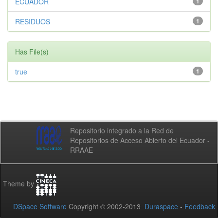
ECUADOR
1
RESIDUOS
1
Has File(s)
true
1
Repositorio integrado a la Red de
Repositorios de Acceso Abierto del Ecuador -
RRAAE
Theme by
DSpace Software
Copyright © 2002-2013
Duraspace
-
Feedback