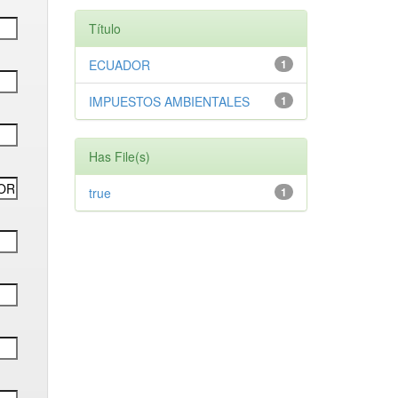
Título
ECUADOR
1
IMPUESTOS AMBIENTALES
1
Has File(s)
true
1