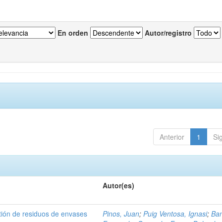
En orden
Autor/registro
Anterior
1
Si
Autor(es)
tión de residuos de envases
Pinos, Juan
;
Puig Ventosa, Ignasi
;
Ba