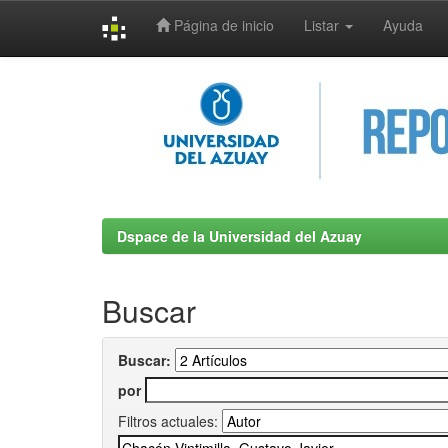
Página de inicio
Listar
Ayuda
Skip
navigation
Dspace de la Universidad del Azuay
Buscar
Buscar:
por
Filtros actuales: