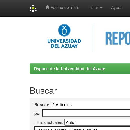
Página de inicio
Listar
Ayuda
Skip
navigation
Dspace de la Universidad del Azuay
Buscar
Buscar:
por
Filtros actuales: