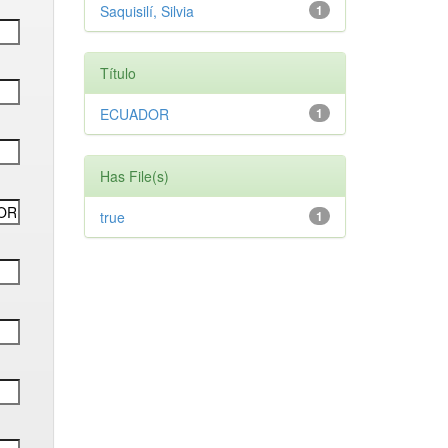
Saquisilí, Silvia
1
Título
ECUADOR
1
Has File(s)
true
1