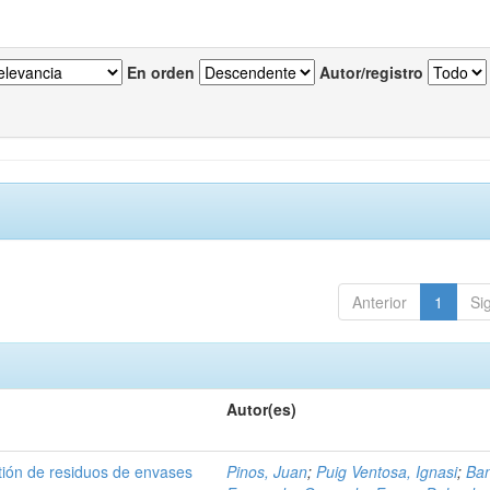
En orden
Autor/registro
Anterior
1
Si
Autor(es)
tión de residuos de envases
Pinos, Juan
;
Puig Ventosa, Ignasi
;
Ba