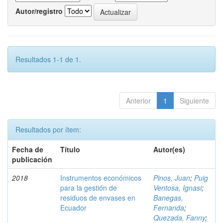
Autor/registro
Resultados 1-1 de 1.
Anterior
1
Siguiente
Resultados por ítem:
Fecha de
Título
Autor(es)
publicación
2018
Instrumentos económicos
Pinos, Juan
;
Puig
para la gestión de
Ventosa, Ignasi
;
residuos de envases en
Banegas,
Ecuador
Fernanda
;
Quezada, Fanny
;