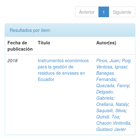
Anterior
1
Siguiente
Resultados por ítem:
Fecha de
Título
Autor(es)
publicación
2018
Instrumentos económicos
Pinos, Juan
;
Puig
para la gestión de
Ventosa, Ignasi
;
residuos de envases en
Banegas,
Ecuador
Fernanda
;
Quezada, Fanny
;
Delgado,
Gabriela
;
Orellana, Nataly
;
Saquisilí, Silvia
;
Quindi, Toa
;
Chacón Vintimilla,
Gustavo Javier