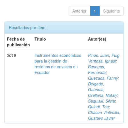
Anterior
1
Siguiente
Resultados por ítem:
Fecha de
Título
Autor(es)
publicación
2018
Instrumentos económicos
Pinos, Juan
;
Puig
para la gestión de
Ventosa, Ignasi
;
residuos de envases en
Banegas,
Ecuador
Fernanda
;
Quezada, Fanny
;
Delgado,
Gabriela
;
Orellana, Nataly
;
Saquisilí, Silvia
;
Quindi, Toa
;
Chacón Vintimilla,
Gustavo Javier