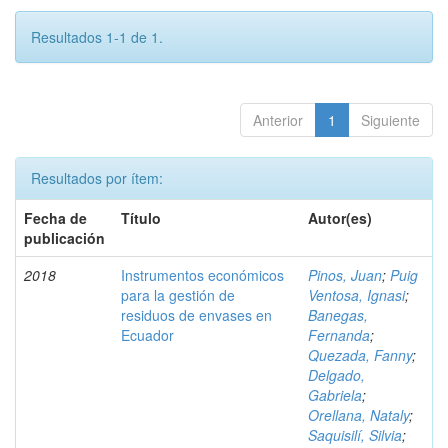
Resultados 1-1 de 1.
Anterior
1
Siguiente
Resultados por ítem:
Fecha de
Título
Autor(es)
publicación
2018
Instrumentos económicos
Pinos, Juan
;
Puig
para la gestión de
Ventosa, Ignasi
;
residuos de envases en
Banegas,
Ecuador
Fernanda
;
Quezada, Fanny
;
Delgado,
Gabriela
;
Orellana, Nataly
;
Saquisilí, Silvia
;