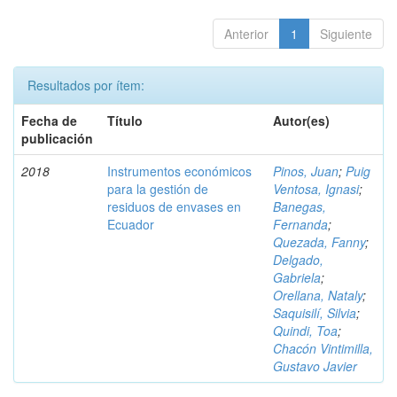
Anterior
1
Siguiente
Resultados por ítem:
Fecha de
Título
Autor(es)
publicación
2018
Instrumentos económicos
Pinos, Juan
;
Puig
para la gestión de
Ventosa, Ignasi
;
residuos de envases en
Banegas,
Ecuador
Fernanda
;
Quezada, Fanny
;
Delgado,
Gabriela
;
Orellana, Nataly
;
Saquisilí, Silvia
;
Quindi, Toa
;
Chacón Vintimilla,
Gustavo Javier