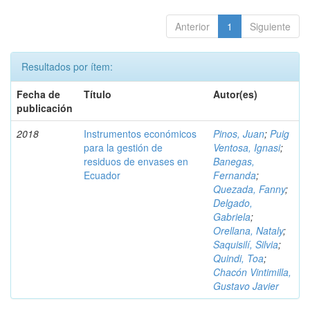
Anterior
1
Siguiente
Resultados por ítem:
Fecha de
Título
Autor(es)
publicación
2018
Instrumentos económicos
Pinos, Juan
;
Puig
para la gestión de
Ventosa, Ignasi
;
residuos de envases en
Banegas,
Ecuador
Fernanda
;
Quezada, Fanny
;
Delgado,
Gabriela
;
Orellana, Nataly
;
Saquisilí, Silvia
;
Quindi, Toa
;
Chacón Vintimilla,
Gustavo Javier