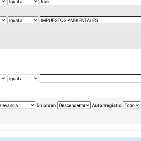
En orden
Autor/registro