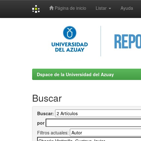
Página de inicio
Listar
Ayuda
Skip
navigation
Dspace de la Universidad del Azuay
Buscar
Buscar:
por
Filtros actuales: