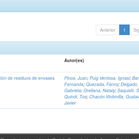
Anterior
1
Si
Autor(es)
tión de residuos de envases
Pinos, Juan
;
Puig Ventosa, Ignasi
;
Ba
Fernanda
;
Quezada, Fanny
;
Delgado,
Gabriela
;
Orellana, Nataly
;
Saquisilí, S
Quindi, Toa
;
Chacón Vintimilla, Gusta
Javier