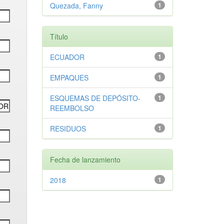
Quezada, Fanny
1
Título
ECUADOR
1
EMPAQUES
1
ESQUEMAS DE DEPÓSITO-
1
REEMBOLSO
RESIDUOS
1
Fecha de lanzamiento
2018
1