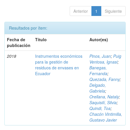
Anterior
1
Siguiente
Resultados por ítem:
Fecha de
Título
Autor(es)
publicación
2018
Instrumentos económicos
Pinos, Juan
;
Puig
para la gestión de
Ventosa, Ignasi
;
residuos de envases en
Banegas,
Ecuador
Fernanda
;
Quezada, Fanny
;
Delgado,
Gabriela
;
Orellana, Nataly
;
Saquisilí, Silvia
;
Quindi, Toa
;
Chacón Vintimilla,
Gustavo Javier