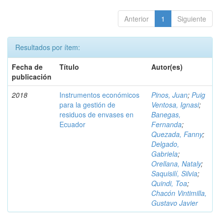
Anterior
1
Siguiente
Resultados por ítem:
Fecha de
Título
Autor(es)
publicación
2018
Instrumentos económicos
Pinos, Juan
;
Puig
para la gestión de
Ventosa, Ignasi
;
residuos de envases en
Banegas,
Ecuador
Fernanda
;
Quezada, Fanny
;
Delgado,
Gabriela
;
Orellana, Nataly
;
Saquisilí, Silvia
;
Quindi, Toa
;
Chacón Vintimilla,
Gustavo Javier