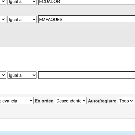
En orden
Autor/registro