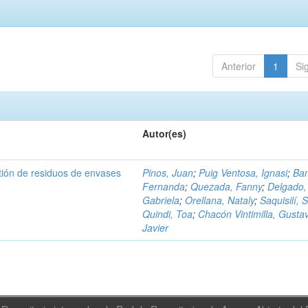
Anterior
1
Si
Autor(es)
tión de residuos de envases
Pinos, Juan
;
Puig Ventosa, Ignasi
;
Ba
Fernanda
;
Quezada, Fanny
;
Delgado,
Gabriela
;
Orellana, Nataly
;
Saquisilí, S
Quindi, Toa
;
Chacón Vintimilla, Gusta
Javier