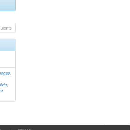
guiente
negas,
ilvia
;
vo