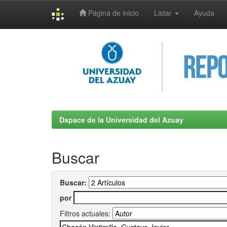
Página de inicio
Listar
Ayuda
Skip
navigation
Dspace de la Universidad del Azuay
Buscar
Buscar:
por
Filtros actuales: