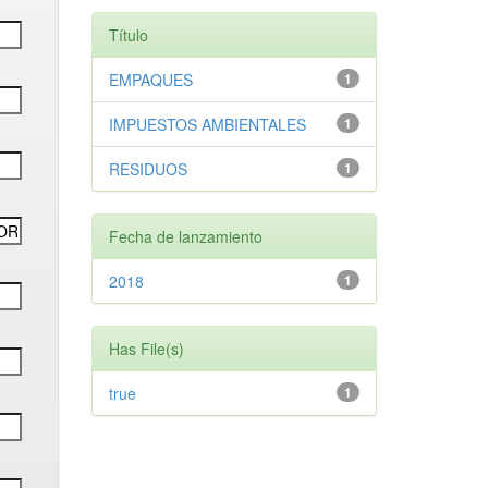
Título
EMPAQUES
1
IMPUESTOS AMBIENTALES
1
RESIDUOS
1
Fecha de lanzamiento
2018
1
Has File(s)
true
1