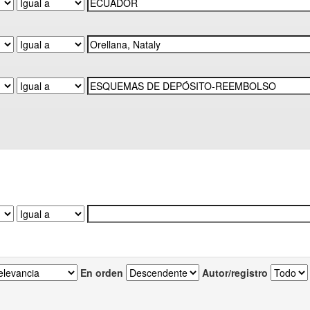
En orden
Autor/registro