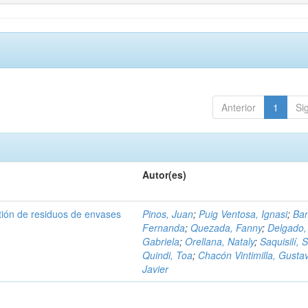
Anterior
1
Si
Autor(es)
tión de residuos de envases
Pinos, Juan
;
Puig Ventosa, Ignasi
;
Ba
Fernanda
;
Quezada, Fanny
;
Delgado,
Gabriela
;
Orellana, Nataly
;
Saquisilí, S
Quindi, Toa
;
Chacón Vintimilla, Gusta
Javier