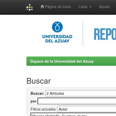
Página de inicio
Listar
Ayuda
Skip
navigation
Dspace de la Universidad del Azuay
Buscar
Buscar:
por
Filtros actuales: