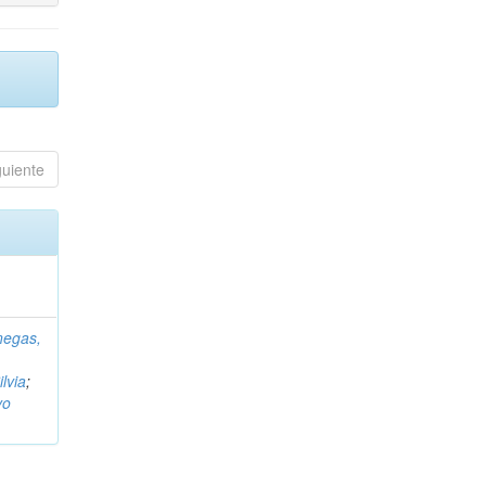
guiente
negas,
ilvia
;
vo