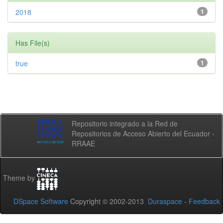
2018
1
Has File(s)
true
1
Repositorio integrado a la Red de
Repositorios de Acceso Abierto del Ecuador -
RRAAE
Theme by
DSpace Software
Copyright © 2002-2013
Duraspace
-
Feedback