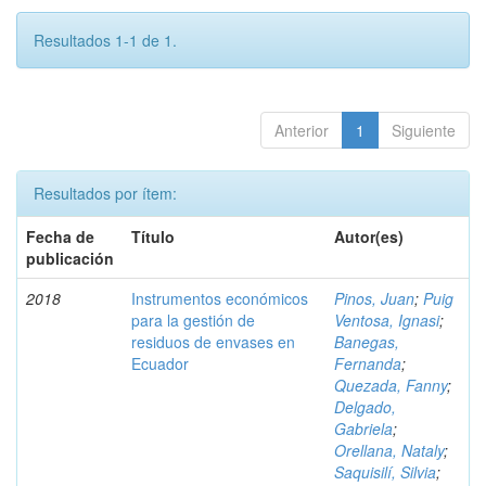
Resultados 1-1 de 1.
Anterior
1
Siguiente
Resultados por ítem:
Fecha de
Título
Autor(es)
publicación
2018
Instrumentos económicos
Pinos, Juan
;
Puig
para la gestión de
Ventosa, Ignasi
;
residuos de envases en
Banegas,
Ecuador
Fernanda
;
Quezada, Fanny
;
Delgado,
Gabriela
;
Orellana, Nataly
;
Saquisilí, Silvia
;