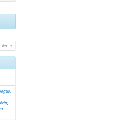
guiente
negas,
ilvia
;
vo