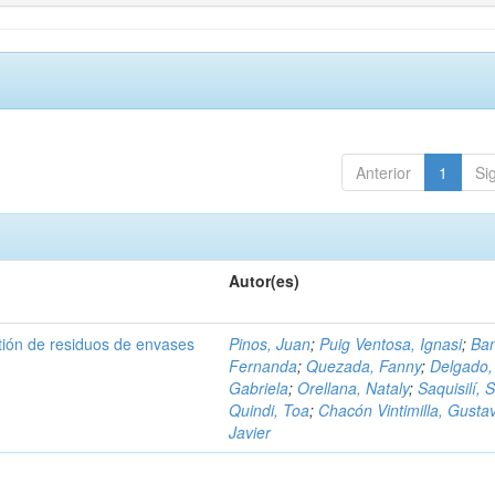
Anterior
1
Si
Autor(es)
tión de residuos de envases
Pinos, Juan
;
Puig Ventosa, Ignasi
;
Ba
Fernanda
;
Quezada, Fanny
;
Delgado,
Gabriela
;
Orellana, Nataly
;
Saquisilí, S
Quindi, Toa
;
Chacón Vintimilla, Gusta
Javier