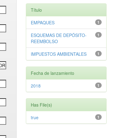
Título
EMPAQUES
1
ESQUEMAS DE DEPÓSITO-
1
REEMBOLSO
IMPUESTOS AMBIENTALES
1
Fecha de lanzamiento
2018
1
Has File(s)
true
1