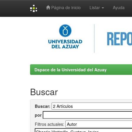
Página de inicio
Listar
Ayuda
Skip
navigation
Dspace de la Universidad del Azuay
Buscar
Buscar:
por
Filtros actuales: