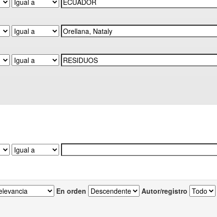
En orden
Autor/registro