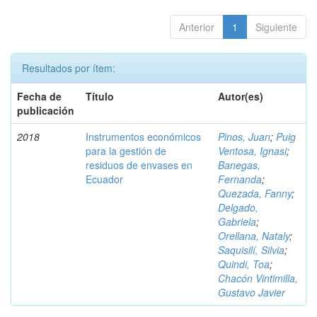
Anterior
1
Siguiente
Resultados por ítem:
Fecha de
Título
Autor(es)
publicación
2018
Instrumentos económicos
Pinos, Juan
;
Puig
para la gestión de
Ventosa, Ignasi
;
residuos de envases en
Banegas,
Ecuador
Fernanda
;
Quezada, Fanny
;
Delgado,
Gabriela
;
Orellana, Nataly
;
Saquisilí, Silvia
;
Quindi, Toa
;
Chacón Vintimilla,
Gustavo Javier