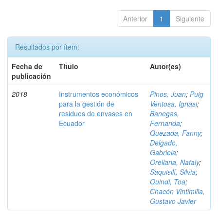
Anterior
1
Siguiente
Resultados por ítem:
Fecha de
Título
Autor(es)
publicación
2018
Instrumentos económicos
Pinos, Juan
;
Puig
para la gestión de
Ventosa, Ignasi
;
residuos de envases en
Banegas,
Ecuador
Fernanda
;
Quezada, Fanny
;
Delgado,
Gabriela
;
Orellana, Nataly
;
Saquisilí, Silvia
;
Quindi, Toa
;
Chacón Vintimilla,
Gustavo Javier