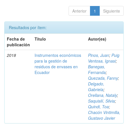
Anterior
1
Siguiente
Resultados por ítem:
Fecha de
Título
Autor(es)
publicación
2018
Instrumentos económicos
Pinos, Juan
;
Puig
para la gestión de
Ventosa, Ignasi
;
residuos de envases en
Banegas,
Ecuador
Fernanda
;
Quezada, Fanny
;
Delgado,
Gabriela
;
Orellana, Nataly
;
Saquisilí, Silvia
;
Quindi, Toa
;
Chacón Vintimilla,
Gustavo Javier