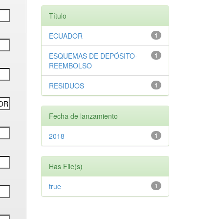
Título
ECUADOR
1
ESQUEMAS DE DEPÓSITO-
1
REEMBOLSO
RESIDUOS
1
Fecha de lanzamiento
2018
1
Has File(s)
true
1