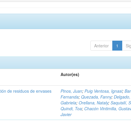
Anterior
1
Si
Autor(es)
tión de residuos de envases
Pinos, Juan
;
Puig Ventosa, Ignasi
;
Ba
Fernanda
;
Quezada, Fanny
;
Delgado,
Gabriela
;
Orellana, Nataly
;
Saquisilí, S
Quindi, Toa
;
Chacón Vintimilla, Gusta
Javier