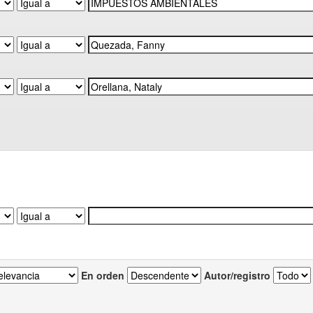
En orden
Autor/registro