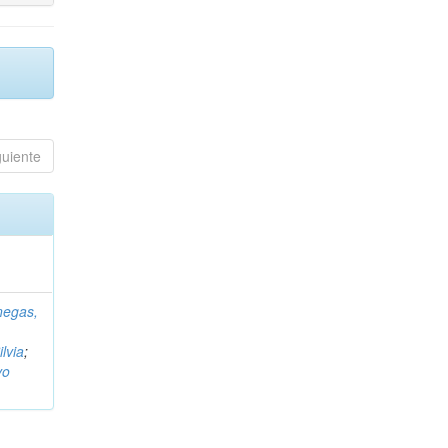
guiente
negas,
ilvia
;
vo