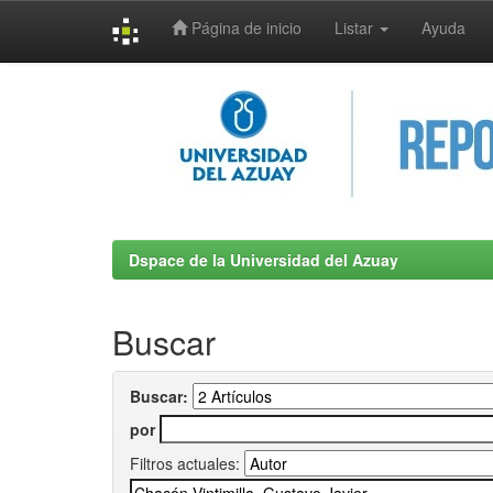
Página de inicio
Listar
Ayuda
Skip
navigation
Dspace de la Universidad del Azuay
Buscar
Buscar:
por
Filtros actuales: