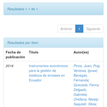
Resultados 1-1 de 1.
Anterior
1
Siguiente
Resultados por ítem:
Fecha de
Título
Autor(es)
publicación
2018
Instrumentos económicos
Pinos, Juan
;
Puig
para la gestión de
Ventosa, Ignasi
;
residuos de envases en
Banegas,
Ecuador
Fernanda
;
Quezada, Fanny
;
Delgado,
Gabriela
;
Orellana, Nataly
;
Saquisilí, Silvia
;