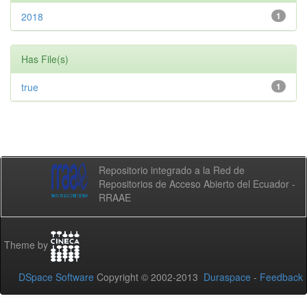
2018
1
Has File(s)
true
1
Repositorio integrado a la Red de
Repositorios de Acceso Abierto del Ecuador -
RRAAE
Theme by
DSpace Software
Copyright © 2002-2013
Duraspace
-
Feedback