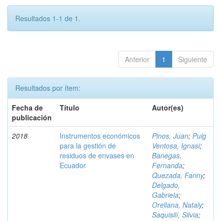
Resultados 1-1 de 1.
Anterior
1
Siguiente
Resultados por ítem:
Fecha de
Título
Autor(es)
publicación
2018
Instrumentos económicos
Pinos, Juan
;
Puig
para la gestión de
Ventosa, Ignasi
;
residuos de envases en
Banegas,
Ecuador
Fernanda
;
Quezada, Fanny
;
Delgado,
Gabriela
;
Orellana, Nataly
;
Saquisilí, Silvia
;