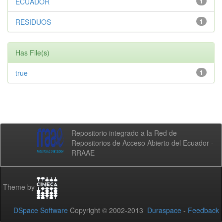
ECUADOR
1
RESIDUOS
1
Has File(s)
true
1
Repositorio integrado a la Red de
Repositorios de Acceso Abierto del Ecuador -
RRAAE
Theme by
DSpace Software
Copyright © 2002-2013
Duraspace
-
Feedback