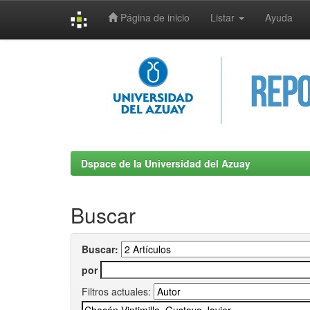
Página de inicio
Listar
Ayuda
Skip
navigation
Dspace de la Universidad del Azuay
Buscar
Buscar:
por
Filtros actuales: