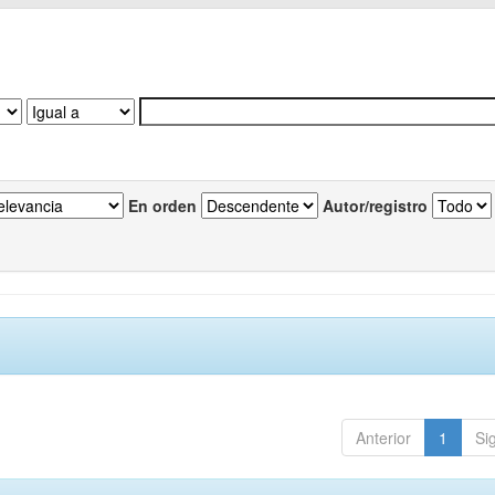
En orden
Autor/registro
Anterior
1
Si