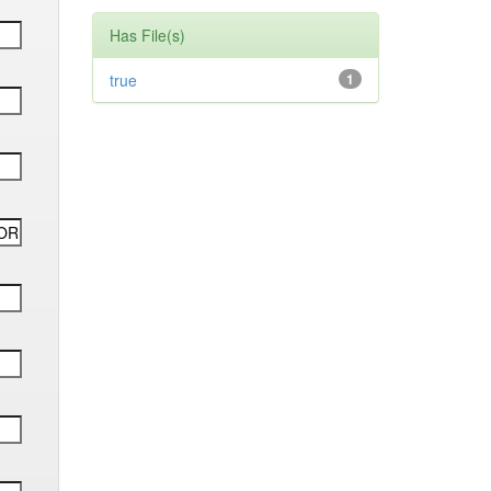
Has File(s)
true
1